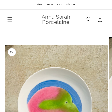
et
Welcome to our store
passer
au
contenu
Anna Sarah
Panier
Porcelaine
Passer aux
informations
produits