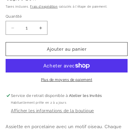
habituel
Taxes incluses.
Frais d'expédition
calculés à l'étape de paiement.
Quantité
Réduire
Augmenter
la
la
quantité
quantité
de
de
Ajouter au panier
Assiette
Assiette
Oiseau
Oiseau
Rose
Rose
et
et
Vert
Vert
Plus de moyens de paiement
Service de retrait disponible à
Atelier les Invités
Habituellement prête en 2 à 4 jours
Afficher les informations de la boutique
Assiette en porcelaine avec un motif oiseau. Chaque